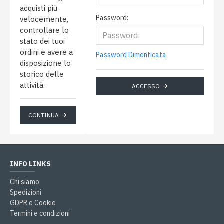
acquisti più
Password:
velocemente,
controllare lo
stato dei tuoi
ordini e avere a
Password Dimenticata
disposizione lo
storico delle
attività.
ACCESSO
CONTINUA
INFO LINKS
Chi siamo
Spedizioni
GDPR e Cookie
Termini e condizioni