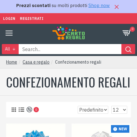
Prezzi scontati
su molti prodotti
Shop now
LOGIN
REGISTRATI
0
All
Home
Casa e regalo
Confezionamento regali
CONFEZIONAMENTO REGALI
0
NEW