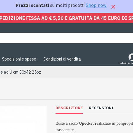
Prezzi scontati
su molti prodotti
Shop now
PEDIZIONE FISSA AD € 5,50 E GRATUITA DA 45 EURO DI S
Spedizioni e spese
Condizioni di vendita
Entra per 
te ad U cm 30x42 25pz
DESCRIZIONE
RECENSIONI
Buste a sacco
Upocket
realizzate in polipropil
trasparente.