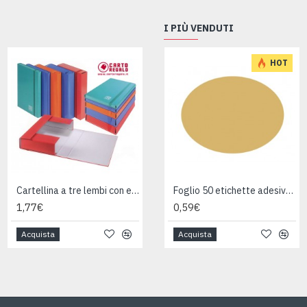
I PIÙ VENDUTI
HOT
Cartellina a tre lembi con elastico
Cartellina con elastico ARANCIO FLUO dorso 12mm
Foglio 50 etichette adesive ovali ORO mm 36x27
1,77€
2,30€
0,59€
Acquista
Acquista
Acquista