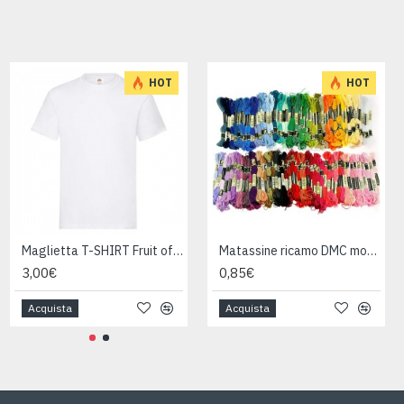
HOT
HOT
Cartellina con elastico FUCSIA FLUO dorso 12mm
Maglietta T-SHIRT Fruit of The Loom HEAVY varie taglie
Matassine ricamo DMC moulinè da colore 400 a 799
2,30€
3,00€
0,85€
Acquista
Acquista
Acquista