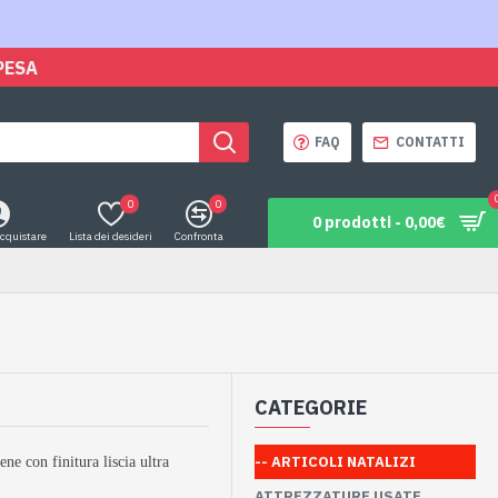
PESA
FAQ
CONTATTI
0
0
0 prodotti - 0,00€
acquistare
Lista dei desideri
Confronta
CATEGORIE
-- ARTICOLI NATALIZI
ene con finitura liscia ultra
ATTREZZATURE USATE