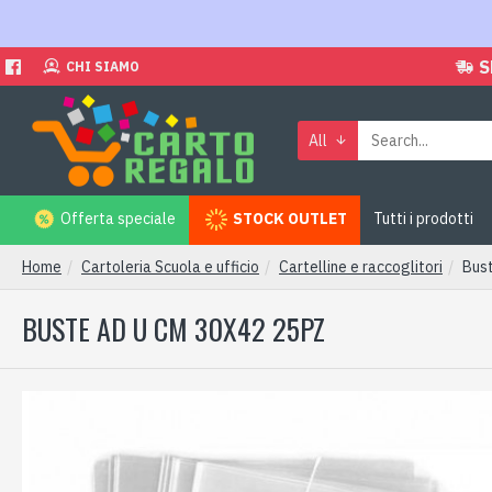
S
CHI SIAMO
All
Offerta speciale
STOCK OUTLET
Tutti i prodotti
Home
Cartoleria Scuola e ufficio
Cartelline e raccoglitori
Bus
BUSTE AD U CM 30X42 25PZ