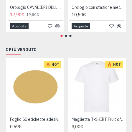
Orologio CAVALIERI DELLO ZODIACO da parete
Orologio con stazione meteo
17,90€
10,50€
19,80€
Acquista
Acquista
I PIÙ VENDUTI
HOT
HOT
Foglio 50 etichette adesive ovali ORO mm 36x27
Maglietta T-SHIRT Fruit of The Loom HEAVY varie taglie
0,59€
3,00€