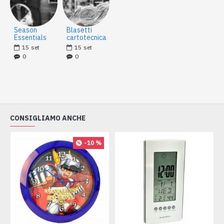
Season
Blasetti
Essentials
cartotecnica
15
set
15
set
0
0
CONSIGLIAMO ANCHE
-10 %