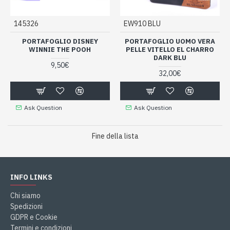
145326
EW910 BLU
PORTAFOGLIO DISNEY
PORTAFOGLIO UOMO VERA
WINNIE THE POOH
PELLE VITELLO EL CHARRO
DARK BLU
9,50€
32,00€
Ask Question
Ask Question
Fine della lista
INFO LINKS
Chi siamo
Spedizioni
GDPR e Cookie
Termini e condizioni