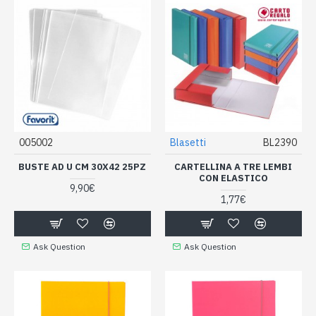
005002
Blasetti
BL2390
BUSTE AD U CM 30X42 25PZ
CARTELLINA A TRE LEMBI
CON ELASTICO
9,90€
1,77€
Ask Question
Ask Question