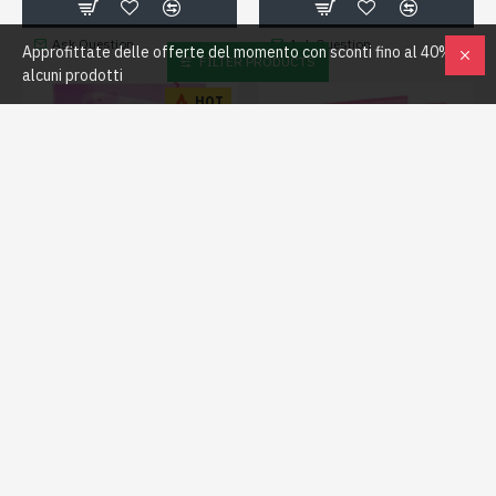
Ask Question
Ask Question
Approfittate delle offerte del momento con sconti fino al 40% su
FILTER PRODUCTS
alcuni prodotti
HOT
Auguri Preziosi
GP82763
ES69080 FUCSIA
CARTELLINA CON ELASTICO
COPERTINA AD ANELLI
WINX
CARTONATA TINTA UNITA
FUCSIA
2,00€
1,80€
Ask Question
Ask Question