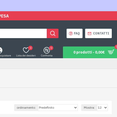
PESA
FAQ
CONTATTI
0
0
0 prodotti - 0,00€
acquistare
Lista dei desideri
Confronta
ordinamento:
Mostra: