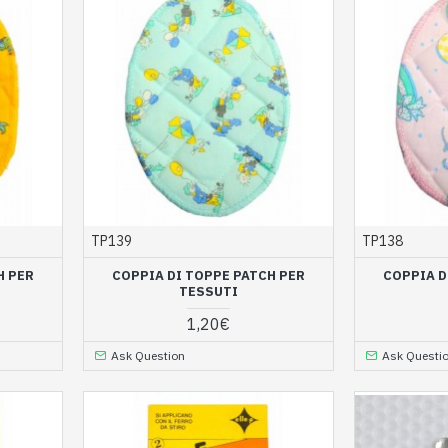
TP139
TP138
H PER
COPPIA DI TOPPE PATCH PER
COPPIA D
TESSUTI
1,20€
Ask Question
Ask Questi