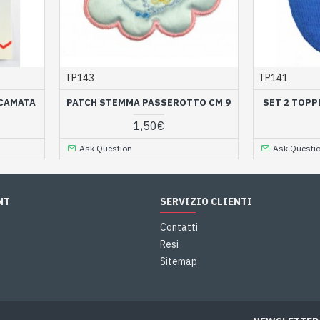
TP143
TP141
ICAMATA
PATCH STEMMA PASSEROTTO CM 9
SET 2 TOPP
1,50€
Ask Question
Ask Questi
NT
SERVIZIO CLIENTI
Contatti
Resi
Sitemap