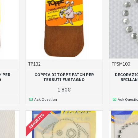
TP132
TPSM100
H PER
COPPIA DI TOPPE PATCH PER
DECORAZIO
O
TESSUTI FUSTAGNO
BRILLAN
1,80€
Ask Question
Ask Questi
ESAURITO