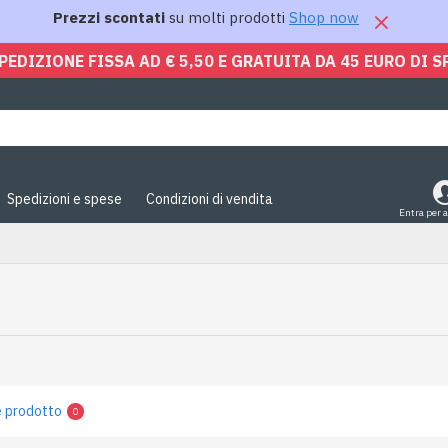
Prezzi scontati
su molti prodotti
Shop now
PEDIZIONE FISSA AD € 5,50 E GRATUITA DA 45 EURO DI S
Spedizioni e spese
Condizioni di vendita
Entra per 
 prodotto
0