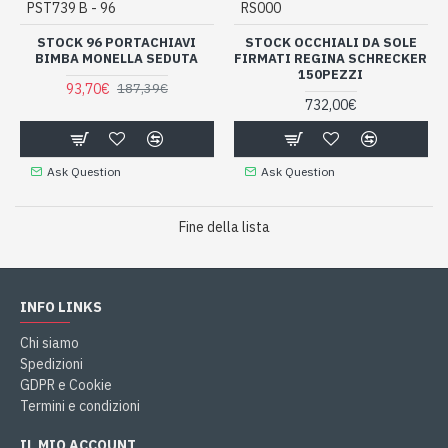
PST739 B - 96
RS000
STOCK 96 PORTACHIAVI
STOCK OCCHIALI DA SOLE
BIMBA MONELLA SEDUTA
FIRMATI REGINA SCHRECKER
150PEZZI
93,70€
187,39€
732,00€
Ask Question
Ask Question
Fine della lista
INFO LINKS
Chi siamo
Spedizioni
GDPR e Cookie
Termini e condizioni
IL MIO ACCOUNT