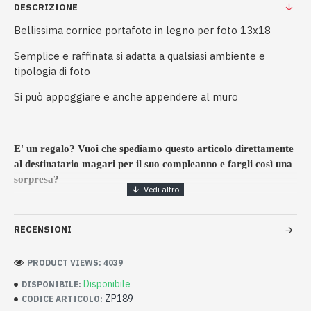
DESCRIZIONE
Bellissima cornice portafoto in legno per foto 13x18
Semplice e raffinata si adatta a qualsiasi ambiente e
tipologia di foto
Si può appoggiare e anche appendere al muro
E' un regalo? Vuoi che spediamo questo articolo direttamente
al destinatario magari per il suo compleanno e fargli così una
sorpresa?
Ti basterà scegliere il tipo di confezione regalo che desideri,
nella sezione opzioni, ed indicarci l'indirizzo di destinazione.
RECENSIONI
Al resto ci pensiamo noi!
PRODUCT VIEWS: 4039
Il pacchetto verrà consegnato a destinazione entro 4 giorni
Disponibile
DISPONIBILE:
lavorativi.
ZP189
CODICE ARTICOLO: