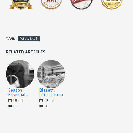
TAG:
foto 13x18
RELATED ARTICLES
Season
Blasetti
Essentials
cartotecnica
15
set
15
set
0
0