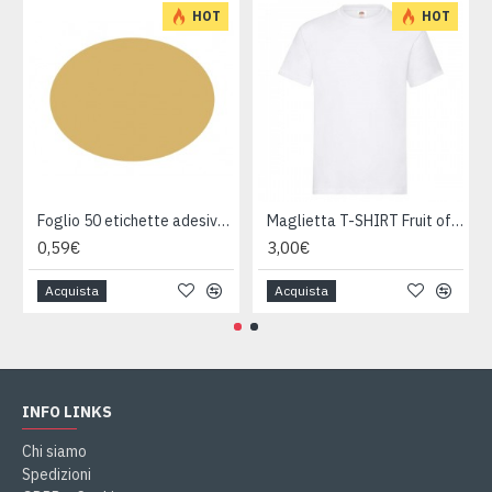
HOT
HOT
Foglio 50 etichette adesive ovali ORO mm 36x27
Maglietta T-SHIRT Fruit of The Loom HEAVY varie taglie
0,59€
3,00€
Acquista
Acquista
INFO LINKS
Chi siamo
Spedizioni