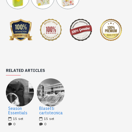
RELATED ARTICLES
Season
Blasetti
Essentials
cartotecnica
15
set
15
set
0
0