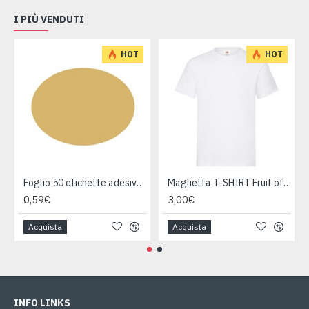
I PIÙ VENDUTI
HOT
HOT
Foglio 50 etichette adesive ovali ORO mm 36x27
Maglietta T-SHIRT Fruit of The Loom HEAVY varie taglie
0,59€
3,00€
Acquista
Acquista
INFO LINKS