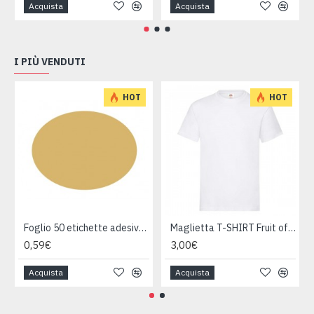
Acquista
Acquista
I PIÙ VENDUTI
HOT
HOT
Foglio 50 etichette adesive ovali ORO mm 36x27
Maglietta T-SHIRT Fruit of The Loom HEAVY varie taglie
0,59€
3,00€
Acquista
Acquista