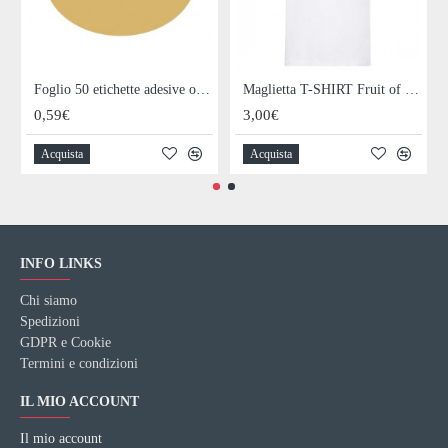
Foglio 50 etichette adesive ovali ORO mm 36x27
Maglietta T-SHIRT Fruit of The Loom HEAVY varie taglie
0,59€
3,00€
Acquista
Acquista
INFO LINKS
Chi siamo
Spedizioni
GDPR e Cookie
Termini e condizioni
IL MIO ACCOUNT
Il mio account