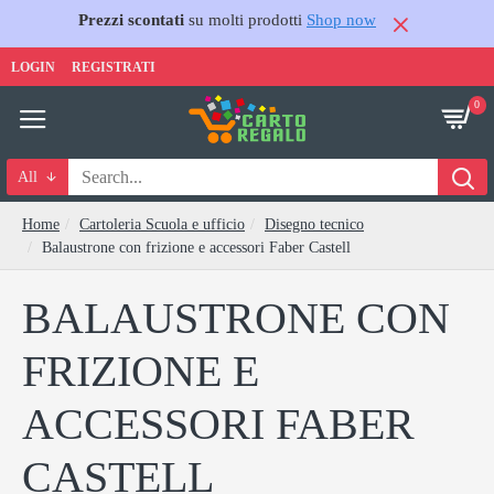
Prezzi scontati
su molti prodotti
Shop now
LOGIN
REGISTRATI
0
All
Home
Cartoleria Scuola e ufficio
Disegno tecnico
Balaustrone con frizione e accessori Faber Castell
BALAUSTRONE CON
FRIZIONE E
ACCESSORI FABER
CASTELL