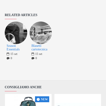
RELATED ARTICLES
Season
Blasetti
Essentials
cartotecnica
15
set
15
set
0
0
CONSIGLIAMO ANCHE
NEW