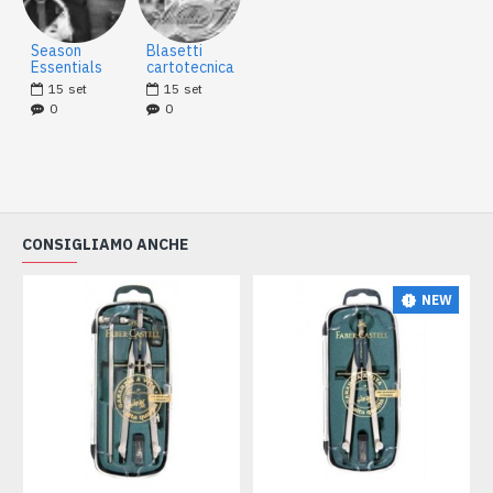
Season
Blasetti
Essentials
cartotecnica
15
set
15
set
0
0
CONSIGLIAMO ANCHE
NEW