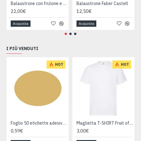
Balaustrone con frizione e accessori Faber Castell
Balaustrone Faber Castell
22,00€
12,50€
Acquista
Acquista
I PIÙ VENDUTI
HOT
HOT
Foglio 50 etichette adesive ovali ORO mm 36x27
Maglietta T-SHIRT Fruit of The Loom HEAVY varie taglie
0,59€
3,00€