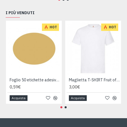
I PIÙ VENDUTI
HOT
HOT
Foglio 50 etichette adesive ovali ORO mm 36x27
Maglietta T-SHIRT Fruit of The Loom HEAVY varie taglie
0,59€
3,00€
Acquista
Acquista