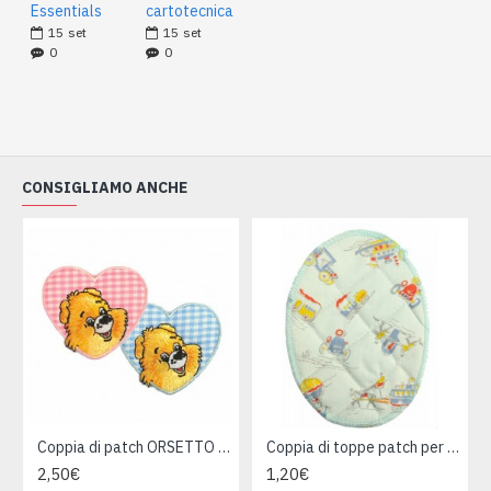
Essentials
cartotecnica
15
set
15
set
0
0
CONSIGLIAMO ANCHE
Coppia di patch ORSETTO per tessuti
Coppia di toppe patch per tessuti
2,50€
1,20€