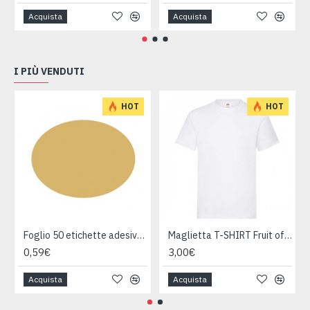
Acquista
Acquista
I PIÙ VENDUTI
HOT
HOT
Foglio 50 etichette adesive ovali ORO mm 36x27
Maglietta T-SHIRT Fruit of The Loom HEAVY varie taglie
0,59€
3,00€
Acquista
Acquista