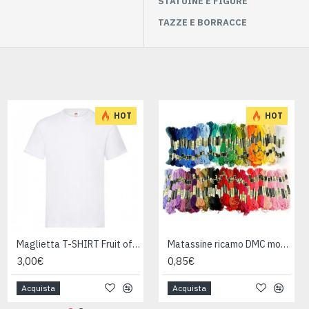
STATUINE E FIGURE
TAZZE E BORRACCE
HOT
HOT
Coppia di toppe patch per tessuti
Maglietta T-SHIRT Fruit of The Loom HEAVY varie taglie
Matassine ricamo DMC moulinè da colore 400 a 799
1,20€
3,00€
0,85€
Acquista
Acquista
Acquista