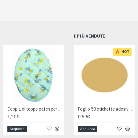
I PIÙ VENDUTI
HOT
Coppia di toppe patch per tessuti
Coppia di toppe patch per tessuti
Foglio 50 etichette adesive ovali ORO mm 36x27
1,20€
1,20€
0,59€
Acquista
Acquista
Acquista