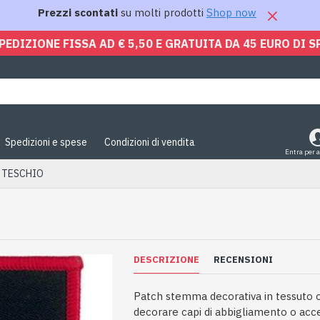
Prezzi scontati
su molti prodotti
Shop now
PEDIZIONE FISSA AD € 5,50 E GRATUITA DA 45 EURO DI S
Spedizioni e spese
Condizioni di vendita
Entra per 
a TESCHIO
DESCRIZIONE
RECENSIONI
Patch stemma decorativa in tessuto o
decorare capi di abbigliamento o ac