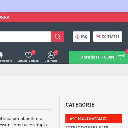
PESA
FAQ
CONTATTI
0
0
0 prodotti - 0,00€
acquistare
Lista dei desideri
Confronta
CATEGORIE
ttima per abbellire e
-- ARTICOLI NATALIZI
cessori come ad esempio
ATTREZZATURE USATE