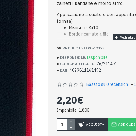
zainetti, bandane e molto altro.
Applicazione a cucito o con apposita 
fornita)
Misura cm 8x10
Bordo ricamato a filo
PRODUCT VIEWS: 2323
Disponibile
DISPONIBILE:
76/7114 Y
CODICE ARTICOLO:
4029811161492
EAN:
Basato su 0 recensioni.
-
2,20€
Imponibile: 1,80€
ACQUISTA
ASK QUES