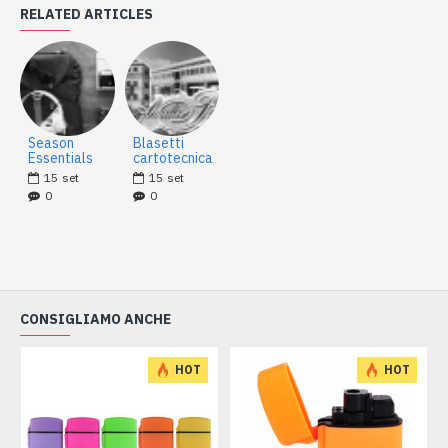
RELATED ARTICLES
Season
Blasetti
Essentials
cartotecnica
15
set
15
set
0
0
CONSIGLIAMO ANCHE
HOT
HOT