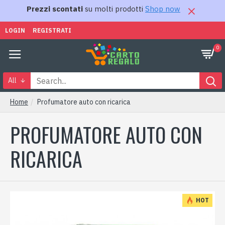
Prezzi scontati
su molti prodotti
Shop now
LOGIN
REGISTRATI
0
All
Home
Profumatore auto con ricarica
PROFUMATORE AUTO CON
RICARICA
HOT