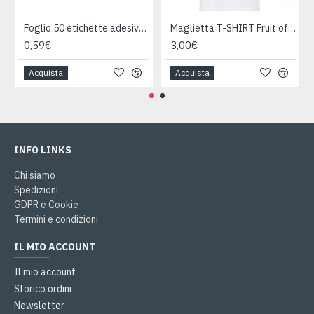
Foglio 50 etichette adesive ovali ORO mm 36x27
Maglietta T-SHIRT Fruit of The Loom HEAVY varie taglie
0,59€
3,00€
Acquista
Acquista
INFO LINKS
Chi siamo
Spedizioni
GDPR e Cookie
Termini e condizioni
IL MIO ACCOUNT
Il mio account
Storico ordini
Newsletter