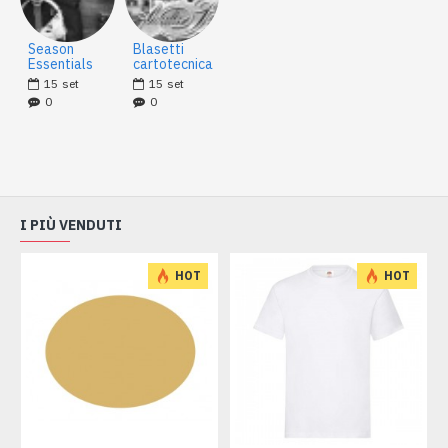
Season
Blasetti
Essentials
cartotecnica
15
set
15
set
0
0
I PIÙ VENDUTI
HOT
HOT