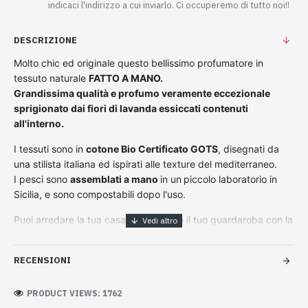
indicaci l'indirizzo a cui inviarlo. Ci occuperemo di tutto noi!!
DESCRIZIONE
Molto chic ed originale questo bellissimo profumatore in
tessuto naturale
FATTO A MANO.
Grandissima qualità e profumo veramente eccezionale
sprigionato dai fiori di lavanda essiccati contenuti
all'interno.
I tessuti sono in
cotone Bio Certificato GOTS
, disegnati da
una stilista italiana ed ispirati alle texture
del mediterraneo.
I pesci sono
assemblati a mano
in un
piccolo laboratorio in
Sicilia, e sono compostabili dopo l'uso.
Puoi arredare la tua casa e profumare il tuo guardaroba con la
lavanda, antisettico naturale per eccellenza!
come decorazione profumata per il tuo bagno
RECENSIONI
per profumare la tua macchina
per armadi e cassetti, con indumenti intimi o vestiti
PRODUCT VIEWS: 1762
nella maniglia della porta come profumatore