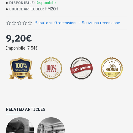
in camera da letto per conciliare il sonno
Disponibile
DISPONIBILE:
misura cm 17
HM20H
CODICE ARTICOLO:
Basato su 0 recensioni.
-
Scrivi una recensione
9,20€
Imponibile: 7,54€
RELATED ARTICLES