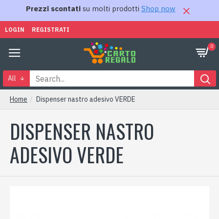
Prezzi scontati
su molti prodotti
Shop now
LOGIN
REGISTRATI
0
All
Home
Dispenser nastro adesivo VERDE
DISPENSER NASTRO
ADESIVO VERDE