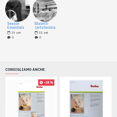
Season
Blasetti
Essentials
cartotecnica
15
set
15
set
0
0
CONSIGLIAMO ANCHE
-28 %