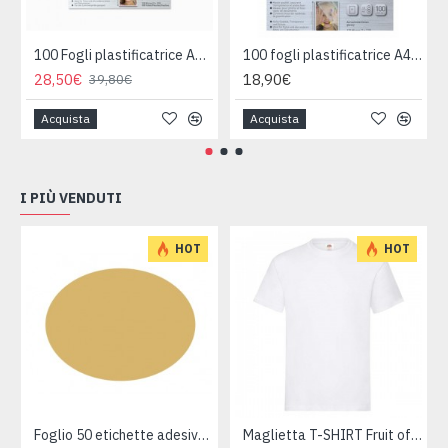
100 Fogli plastificatrice A3 125 micron
100 fogli plastificatrice A4 80micron
28,50€
18,90€
39,80€
Acquista
Acquista
I PIÙ VENDUTI
HOT
HOT
Foglio 50 etichette adesive ovali ORO mm 36x27
Maglietta T-SHIRT Fruit of The Loom HEAVY varie taglie