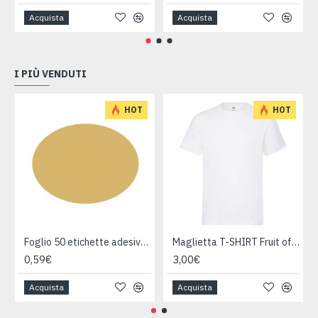
Acquista
Acquista
I PIÙ VENDUTI
HOT
HOT
Foglio 50 etichette adesive ovali ORO mm 36x27
Maglietta T-SHIRT Fruit of The Loom HEAVY varie taglie
0,59€
3,00€
Acquista
Acquista