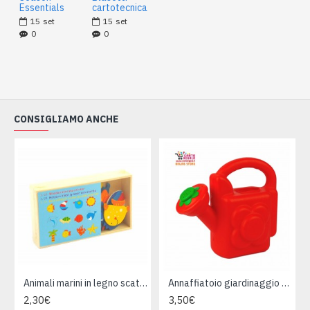
Essentials
cartotecnica
15
set
15
set
0
0
CONSIGLIAMO ANCHE
Animali marini in legno scatola 24pz
Annaffiatoio giardinaggio 1,5 litri Made in Italy
2,30€
3,50€