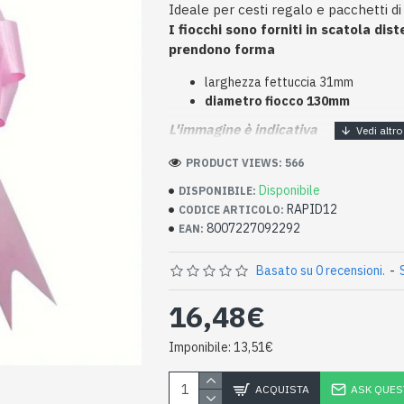
Ideale per cesti regalo e pacchetti di
I fiocchi sono forniti in scatola dist
prendono forma
larghezza fettuccia 31mm
diametro fiocco 130mm
L'immagine è indicativa
PRODUCT VIEWS: 566
Disponibile
DISPONIBILE:
RAPID12
CODICE ARTICOLO:
8007227092292
EAN:
Basato su 0 recensioni.
-
16,48€
Imponibile: 13,51€
ACQUISTA
ASK QUES