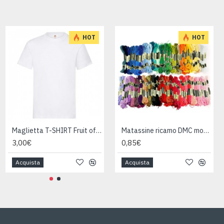
NEW
HOT
HOT
Fettuccia nastro 25 metri 100% cotone VERDE CHIARO
Maglietta T-SHIRT Fruit of The Loom HEAVY varie taglie
Matassine ricamo DMC moulinè da colore 400 a 799
9,90€
3,00€
0,85€
Acquista
Acquista
Acquista