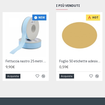
I PIÙ VENDUTI
NEW
NEW
HOT
Fettuccia nastro 25 metri 100% cotone AZZURRO
Fettuccia nastro 25 metri 100% cotone TURCHESE
Foglio 50 etichette adesive ovali ORO mm 36x27
9,90€
9,90€
0,59€
Acquista
Acquista
Acquista