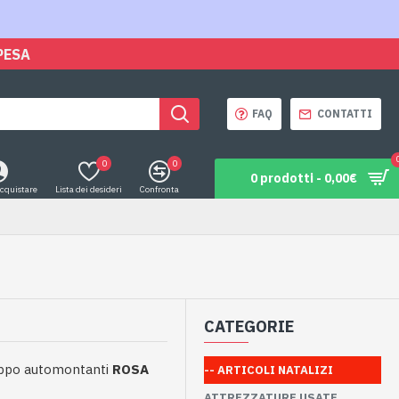
PESA
FAQ
CONTATTI
0
0
0 prodotti - 0,00€
acquistare
Lista dei desideri
Confronta
CATEGORIE
rappo automontanti
ROSA
-- ARTICOLI NATALIZI
ATTREZZATURE USATE