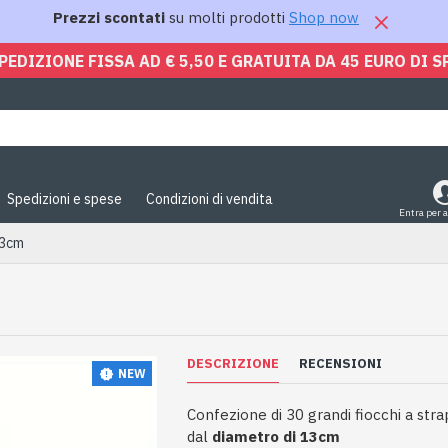
Prezzi scontati
su molti prodotti
Shop now
PEDIZIONE FISSA AD € 5,50 E GRATUITA DA 45 EURO DI S
Spedizioni e spese
Condizioni di vendita
Entra per 
13cm
DESCRIZIONE
RECENSIONI
NEW
Confezione di 30 grandi fiocchi a st
dal
diametro di 13cm