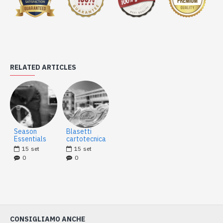
RELATED ARTICLES
Season
Blasetti
Essentials
cartotecnica
15
set
15
set
0
0
CONSIGLIAMO ANCHE