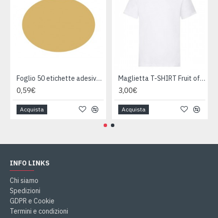
Foglio 50 etichette adesive ovali ORO mm 36x27
Maglietta T-SHIRT Fruit of The Loom HEAVY varie taglie
0,59€
3,00€
Acquista
Acquista
INFO LINKS
Chi siamo
Spedizioni
GDPR e Cookie
Termini e condizioni