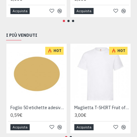
Acquista
Acquista
I PIÙ VENDUTI
HOT
HOT
Foglio 50 etichette adesive ovali ORO mm 36x27
Maglietta T-SHIRT Fruit of The Loom HEAVY varie taglie
0,59€
3,00€
Acquista
Acquista