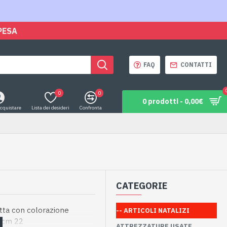
PESA
FAQ
CONTATTI
0
0
0 prodotti - 0,00€
acquistare
Lista dei desideri
Confronta
CATEGORIE
tta con colorazione
-- ARTICOLI NATALIZI
a cm 22
ATTREZZATURE USATE