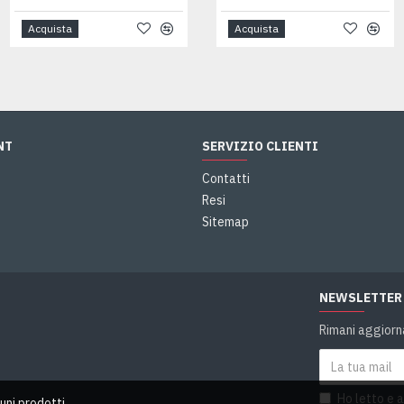
Acquista
Acquista
Acquista
NT
SERVIZIO CLIENTI
Contatti
Resi
Sitemap
NEWSLETTER
Rimani aggiorna
d
Ho letto e 
uni prodotti