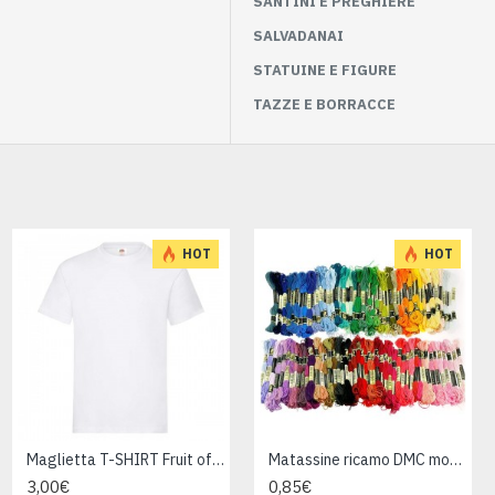
SANTINI E PREGHIERE
SALVADANAI
STATUINE E FIGURE
TAZZE E BORRACCE
HOT
HOT
Bicchiere LOVE ORANGE cm 10
Maglietta T-SHIRT Fruit of The Loom HEAVY varie taglie
Matassine ricamo DMC moulinè da colore 400 a 799
2,95€
3,00€
0,85€