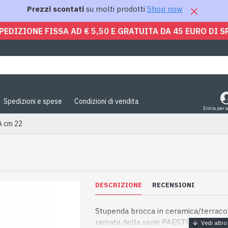
Prezzi scontati
su molti prodotti
Shop now
PEDIZIONE FISSA AD € 5,50 E GRATUITA DA 45 EURO DI S
Spedizioni e spese
Condizioni di vendita
Entra per 
 cm 22
DESCRIZIONE
RECENSIONI
Stupenda brocca in ceramica/terraco
ramata della serie PAESTUM, altezz