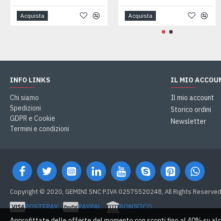
Acquista
Acquista
INFO LINKS
IL MIO ACCOU
Chi siamo
Il mio account
Spedizioni
Storico ordini
GDPR e Cookie
Newsletter
Termini e condizioni
Copyright © 2020, GEMINI SNC P.IVA 02575520248, All Rights Reserve
POSTEPAY
PAYPAL
BONIFICO
Approfittate delle offerte del momento con sconti fino al 40% su alc