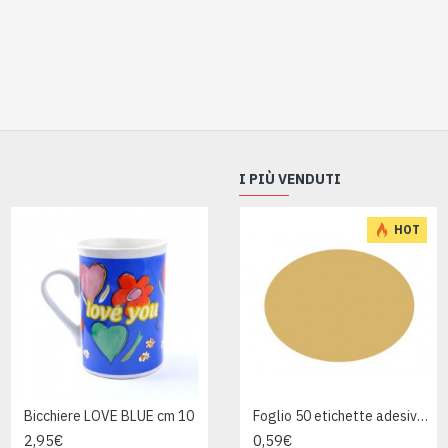
I PIÙ VENDUTI
HOT
Bicchiere LOVE BLUE cm 10
Bicchiere LOVE GREEN cm 10
Foglio 50 etichette adesive ovali ORO mm 36x27
2,95€
2,95€
0,59€