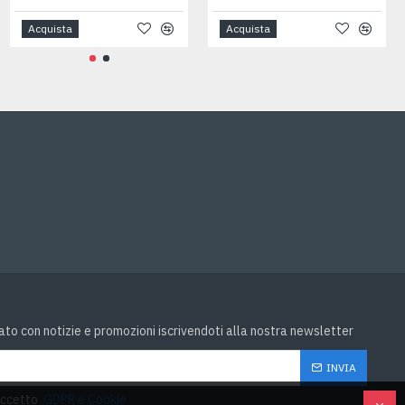
Acquista
Acquista
Acquista
to con notizie e promozioni iscrivendoti alla nostra newsletter
INVIA
accetto
GDPR e Cookie