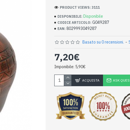
PRODUCT VIEWS: 3111
Disponibile
DISPONIBILE:
G049287
CODICE ARTICOLO:
8029993049287
EAN:
Basato su 0 recensioni.
-
7,20€
Imponibile: 5,90€
ACQUISTA
ASK QUES