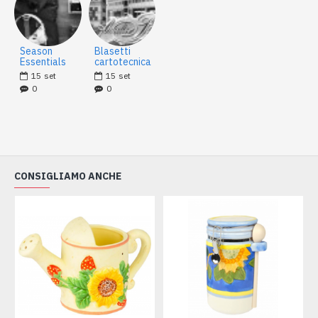
Season
Blasetti
Essentials
cartotecnica
15
set
15
set
0
0
CONSIGLIAMO ANCHE