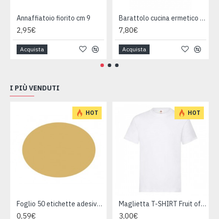
Annaffiatoio fiorito cm 9
Barattolo cucina ermetico cm 21
2,95€
7,80€
Acquista
Acquista
I PIÙ VENDUTI
HOT
HOT
Foglio 50 etichette adesive ovali ORO mm 36x27
Maglietta T-SHIRT Fruit of The Loom HEAVY varie taglie
0,59€
3,00€