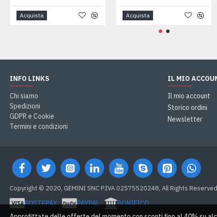
Acquista
Acquista
INFO LINKS
IL MIO ACCOU
Chi siamo
Il mio account
Spedizioni
Storico ordini
GDPR e Cookie
Newsletter
Termini e condizioni
Copyright © 2020, GEMINI SNC P.IVA 02575520248, All Rights Reserve
POSTEPAY
PAYPAL
BONIFICO
Approfittate delle offerte del momento con sconti fino al 40% su alc