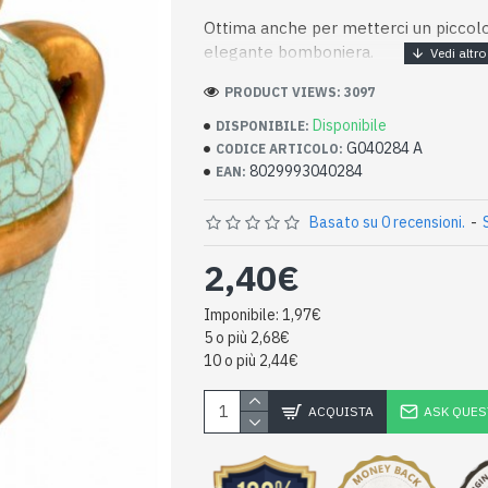
Ottima anche per metterci un piccolo
elegante bomboniera.
PRODUCT VIEWS: 3097
Disponibile
DISPONIBILE:
G040284 A
CODICE ARTICOLO:
8029993040284
EAN:
Basato su 0 recensioni.
-
2,40€
Imponibile: 1,97€
5 o più 2,68€
10 o più 2,44€
ACQUISTA
ASK QUES