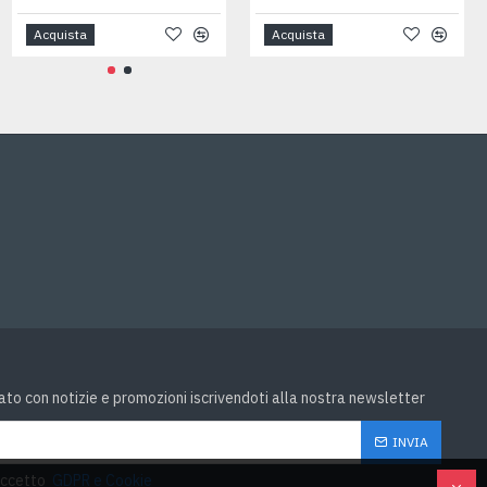
Acquista
Acquista
Acquista
to con notizie e promozioni iscrivendoti alla nostra newsletter
INVIA
accetto
GDPR e Cookie