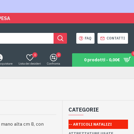
PESA
FAQ
CONTATTI
0
0
0 prodotti - 0,00€
acquistare
Lista dei desideri
Confronta
CATEGORIE
 a mano alta cm 8, con
-- ARTICOLI NATALIZI
ATTREZZATURE USATE