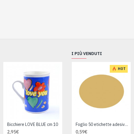
I PIÙ VENDUTI
HOT
Bicchiere LOVE BLUE cm 10
Bicchiere LOVE GREEN cm 10
Foglio 50 etichette adesive ovali ORO mm 36x27
2,95€
2,95€
0,59€