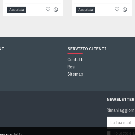
Acquista
Acquista
Acquista
NT
SERVIZIO CLIENTI
Contatti
Resi
Sitemap
NEWSLETTER
Rimani aggiorna
d
Ho letto e 
uni prodotti