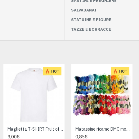
SANTINI E PREGHIERE
SALVADANAI
STATUINE E FIGURE
TAZZE E BORRACCE
HOT
HOT
Bicchiere LOVE ORANGE cm 10
Maglietta T-SHIRT Fruit of The Loom HEAVY varie taglie
Matassine ricamo DMC moulinè da colore 400 a 799
2,95€
3,00€
0,85€