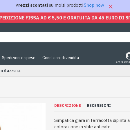
Prezzi scontati
su molti prodotti
Shop now
PEDIZIONE FISSA AD € 5,50 E GRATUITA DA 45 EURO DI S
Spedizioni e spese
Condizioni di vendita
Entra per 
cm 8 azzurra
DESCRIZIONE
RECENSIONI
Simpatica giara in terracotta dipinta
colorazione in stile anticato.