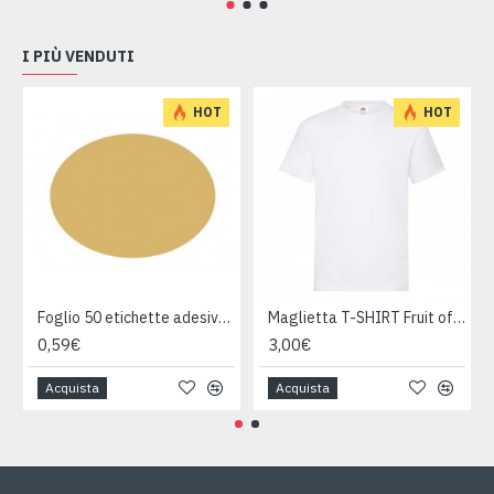
I PIÙ VENDUTI
HOT
HOT
Foglio 50 etichette adesive ovali ORO mm 36x27
Maglietta T-SHIRT Fruit of The Loom HEAVY varie taglie
0,59€
3,00€
Acquista
Acquista