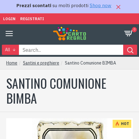
Prezzi scontati
su molti prodotti
Shop now
LOGIN
REGISTRATI
0
All
Home
Santini e preghiere
Santino Comunione BIMBA
SANTINO COMUNIONE
BIMBA
HOT