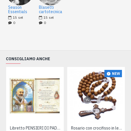
Season
Blasetti
Essentials
cartotecnica
15
set
15
set
0
0
CONSIGLIAMO ANCHE
NEW
Libretto PENSIERI DI PADRE PIO
Rosario con crocifisso in legno