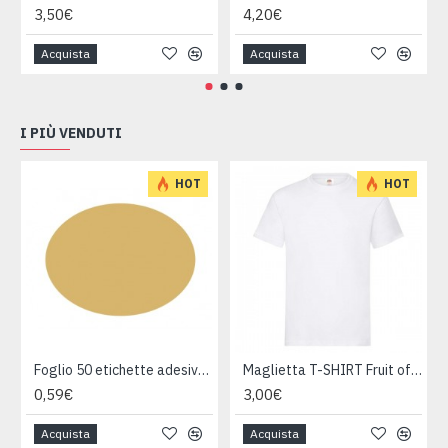
3,50€
4,20€
Acquista
Acquista
I PIÙ VENDUTI
HOT
HOT
Foglio 50 etichette adesive ovali ORO mm 36x27
Maglietta T-SHIRT Fruit of The Loom HEAVY varie taglie
0,59€
3,00€
Acquista
Acquista