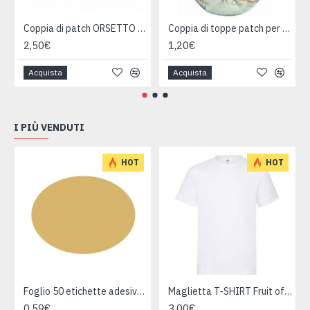
Coppia di patch ORSETTO per tessuti
Coppia di toppe patch per tessuti
2,50€
1,20€
Acquista
Acquista
I PIÙ VENDUTI
HOT
HOT
Foglio 50 etichette adesive ovali ORO mm 36x27
Maglietta T-SHIRT Fruit of The Loom HEAVY varie taglie
0,59€
3,00€