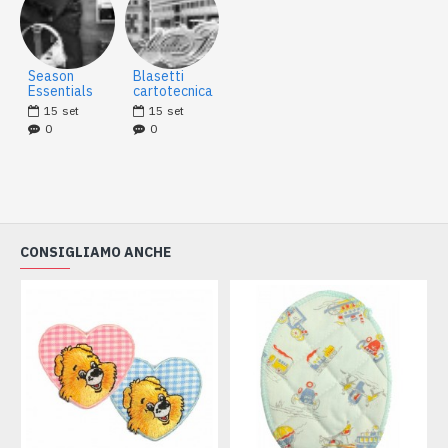
Season
Blasetti
Essentials
cartotecnica
15
set
15
set
0
0
CONSIGLIAMO ANCHE